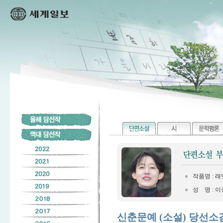
작품명 : 래
성 명 : 
신춘문예 (소설) 당선소감